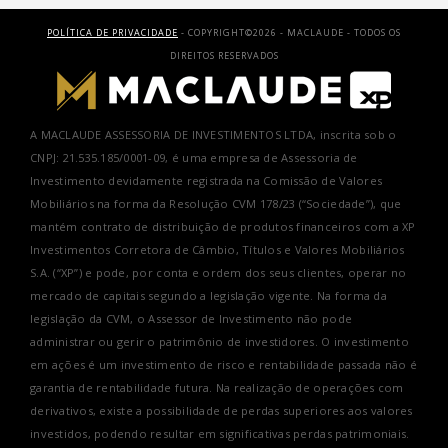
POLÍTICA DE PRIVACIDADE
- COPYRIGHT©2026 - MACLAUDE - TODOS OS
DIREITOS RESERVADOS
A MACLAUDE ASSESSORIA DE INVESTIMENTOS LTDA, inscrita sob o
CNPJ: 21.535.185/0001-09, é uma empresa de Assessoria de
Investimento devidamente registrada na Comissão de Valores
Mobiliários na forma da Resolução CVM 178/23 (“Sociedade”), que
mantém contrato de distribuição de produtos financeiros com a XP
Investimentos Corretora de Câmbio, Títulos e Valores Mobiliários
S.A. (“XP”) e pode, por conta e ordem dos seus clientes, operar no
mercado de capitais segundo a legislação vigente. Na forma da
legislação da CVM, o Assessor de Investimento não pode
administrar ou gerir o patrimônio de investidores. O investimento
em ações é um investimento de risco e rentabilidade passada não é
garantia de rentabilidade futura. Na realização de operações com
derivativos, existe a possibilidade de perdas superiores aos valores
investidos, podendo resultar em significativas perdas patrimoniais.